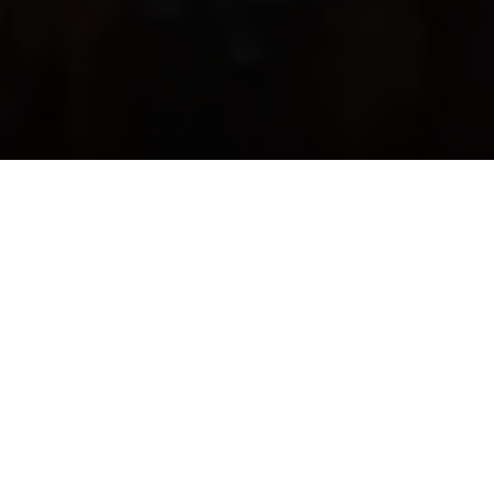
Quis nostrud exercitation ullamco laboris
nisi ut aliquip ex ea commodo consequat.
Duis aute irure dolor in reprehenderit in
voluptate velit esse cillum dolore eu fugiat
nulla pariatur. Excepteur sint occaecat
cupidatat non proident.
Proin ac urna odio. Sed egestas, turpis
vel scelerisque mollis, sem felis lobortis
turpis, vitae placerat tellus purus vitae